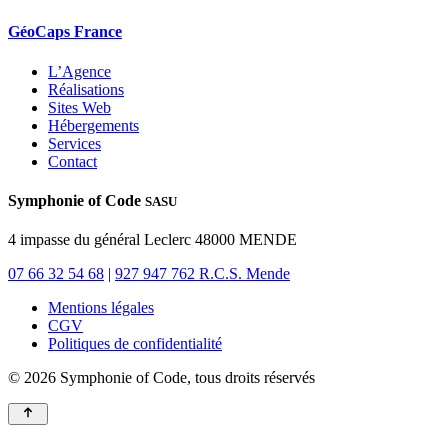
GéoCaps France
L’Agence
Réalisations
Sites Web
Hébergements
Services
Contact
Symphonie of Code
SASU
4 impasse du général Leclerc 48000 MENDE
07 66 32 54 68
|
927 947 762 R.C.S. Mende
Mentions légales
CGV
Politiques de confidentialité
© 2026 Symphonie of Code, tous droits réservés