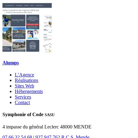
Alumps
L’Agence
Réalisations
Sites Web
Hébergements
Services
Contact
Symphonie of Code
SASU
4 impasse du général Leclerc 48000 MENDE
07 66 32 54 68
|
927 947 762 R.C.S. Mende