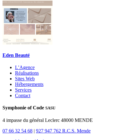
Eden Beauté
L’Agence
Réalisations
Sites Web
Hébergements
Services
Contact
Symphonie of Code
SASU
4 impasse du général Leclerc 48000 MENDE
07 66 32 54 68
|
927 947 762 R.C.S. Mende